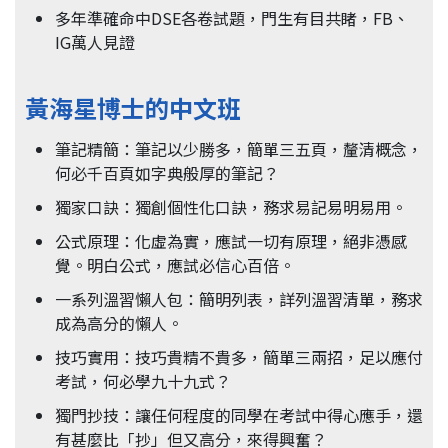
多年準確命中DSE各卷試題，門生有目共睹，FB、
IG萬人見證
黃海星博士的中文班
筆記精簡：筆記以少勝多，簡單三五頁，釐清概念，
何必千百頁如字典般厚的筆記？
獨家口訣：獨創個性化口訣，務求易記易明易用。
公式原理：化虛為實，應試一切有原理，絕非憑感
覺。明白公式，應試必信心百倍。
一系列溫習懶人包：簡明列表，詳列溫習清單，務求
成為高分的懶人。
技巧實用：技巧貴精不貴多，簡單三兩招，足以應付
考試，何必學九十九式？
獨門抄技：讓任何程度的同學在考試中得心應手，還
有甚麼比「抄」但又高分，來得興奮？